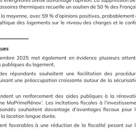
s énergivores divise davantage l’opinion. La suppression de
ssoires thermiques recueille un soutien de 50 % des Françai
ue la moyenne, avec 59 % d’opinions positives, probablement
gétique des logements sur le niveau des charges et le conf
ques
vembre 2025 met également en évidence plusieurs attent
s publiques du logement.
es répondants souhaitent une facilitation des procédur
uisant une préoccupation croissante autour de la sécurisat
ent un renforcement des aides publiques à la rénovati
e MaPrimeRénov’. Les incitations fiscales à l’investissem
 sondés souhaitent davantage d’avantages fiscaux pour l
 la location longue durée.
nt favorables à une réduction de la fiscalité pesant sur 