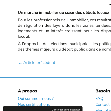
Un marché immobilier au cœur des débats locaux
Pour les professionnels de l’immobilier, ces résulta
de régulation des loyers dans les zones tendues
logements et un intérêt croissant pour les disposi
locatif.
À l’approche des élections municipales, les polit
des thèmes majeurs du débat public dans de no
Navigation
←
Article précédent
des
articles
A propos
Besoin 
Qui sommes-nous ?
FAQ
Nos certifications
Contact
Informations handicap
Médiate
Continuer sans accepter