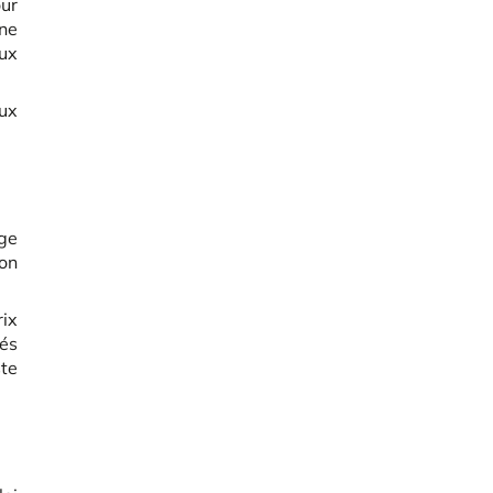
ur
ne
ux
ux
age
on
rix
sés
ste