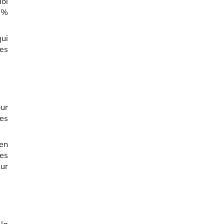
loi
 %
qui
les
our
es
 en
res
sur