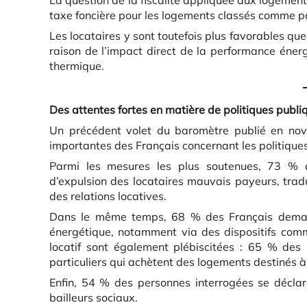
La question de la fiscalité appliquée aux logement
taxe foncière pour les logements classés comme pa
Les locataires y sont toutefois plus favorables q
raison de l’impact direct de la performance éner
thermique.
Des attentes fortes en matière de politiques publi
Un précédent volet du baromètre publié en no
importantes des Français concernant les politique
Parmi les mesures les plus soutenues, 73 % d
d’expulsion des locataires mauvais payeurs, trad
des relations locatives.
Dans le même temps, 68 % des Français demand
énergétique, notamment via des dispositifs comm
locatif sont également plébiscitées : 65 % des
particuliers qui achètent des logements destinés à
Enfin, 54 % des personnes interrogées se déclare
bailleurs sociaux.