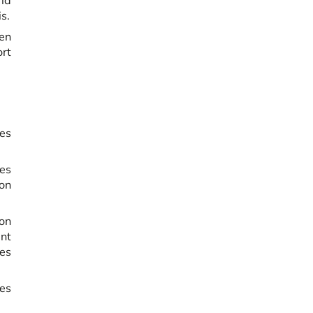
 la
s.
 en
ort
es
es
ion
on
ent
es
les