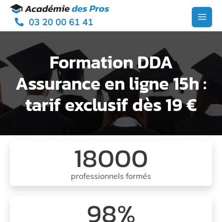
Aller
Panneau de gestion des cookies
au
03 20 00 61 41
contenu
Main
Men
Formation DDA
Assurance en ligne 15h :
tarif exclusif dès 19 €
18000
professionnels formés
98
%