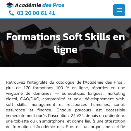
Aller
Panneau de gestion des cookies
au
03 20 00 61 41
contenu
Main
Men
Formations Soft Skills en
ligne
Retrouvez l’intégralité du catalogue de l’Académie des Pros :
plus de 170 formations 100 % en ligne, réparties en une
vingtaine de domaines — bureautique, langues, marketing
digital, CAO/DAO, comptabilité et paie, développement web,
soft skills, management et ressources humaines, santé,
assurance et finance. Chaque parcours est accessible
immédiatement après l’inscription, 24h/24, depuis un ordinateur,
une tablette ou un smartphone, et donne lieu à une attestation
de formation. L’Académie des Pros est un organisme certifié