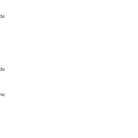
de
 de
une