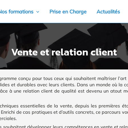
Nos formations
Prise en Charge
Actualités
Vente et relation client
ogramme conçu pour tous ceux qui souhaitent maîtriser l’art
olides et durables avec leurs clients. Dans un monde où la 
râce à une relation client de qualité est devenu un atout m
echniques essentielles de la vente, depuis les premières ét
. Enrichi de cas pratiques et d’outils concrets, ce parcours v
rciales.
s souhaitant développer leurs compétences en vente et relat