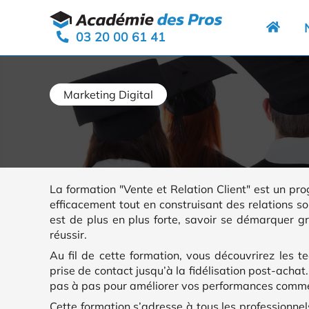
Aller
Panneau de gestion des cookies
au
03 20 00 61 41
contenu
Marketing Digital
La formation "Vente et Relation Client" est un pr
efficacement tout en construisant des relations s
est de plus en plus forte, savoir se démarquer g
réussir.
Au fil de cette formation, vous découvrirez les t
prise de contact jusqu’à la fidélisation post-achat
pas à pas pour améliorer vos performances comme
Cette formation s’adresse à tous les professionnel