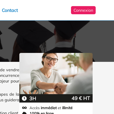
Contact
Connexion
 de vendre
concurrence
ajeur pour
apes de la
49 € HT
3H
ous guidera
Accès
immédiat
et
illimité
ion client,
100% en ligne