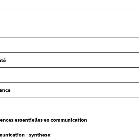
ité
rence
tences essentielles en communication
munication - synthese