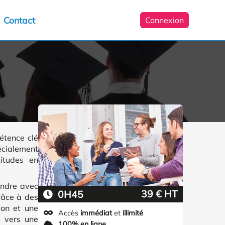
Contact
Connexion
étence clé
pécialement
titudes en
ondre avec
39 € HT
0H45
Grâce à des
ion et une
Accès
immédiat
et
illimité
s vers une
100% en ligne