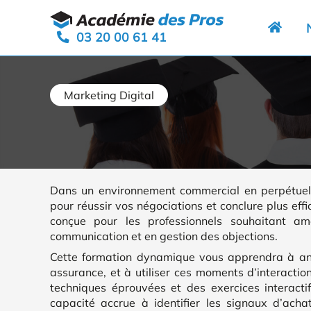
Aller
Panneau de gestion des cookies
au
03 20 00 61 41
contenu
Marketing Digital
Dans un environnement commercial en perpétuelle
pour réussir vos négociations et conclure plus ef
conçue pour les professionnels souhaitant am
communication et en gestion des objections.
Cette formation dynamique vous apprendra à ant
assurance, et à utiliser ces moments d’interactio
techniques éprouvées et des exercices interacti
capacité accrue à identifier les signaux d’ach