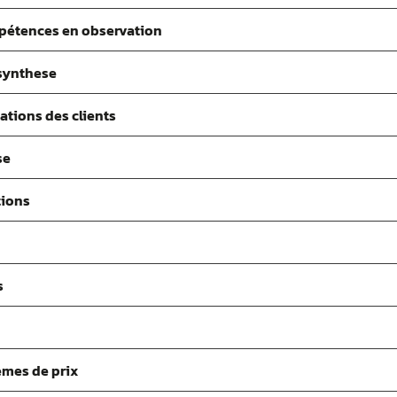
mpétences en observation
synthese
ations des clients
se
tions
s
èmes de prix