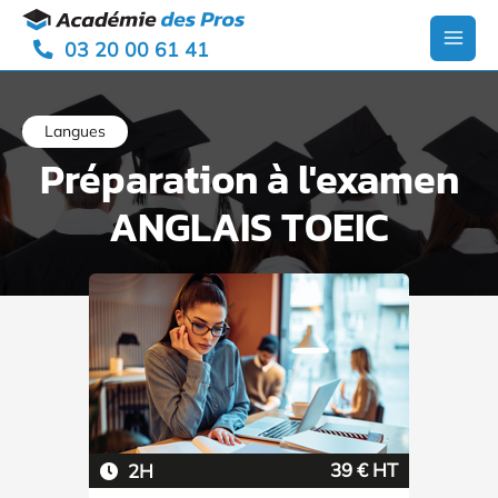
Aller
Panneau de gestion des cookies
au
03 20 00 61 41
contenu
Main
Men
Langues
Préparation à l'examen
ANGLAIS TOEIC
39 € HT
2H