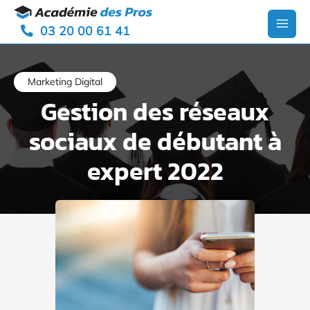
Aller
Panneau de gestion des cookies
au
03 20 00 61 41
contenu
Main
Men
Marketing Digital
Gestion des réseaux
sociaux de débutant à
expert 2022