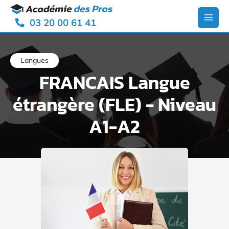
Aller
Panneau de gestion des cookies
au
03 20 00 61 41
contenu
Main
Men
Langues
FRANCAIS Langue
étrangère (FLE) - Niveau
A1-A2