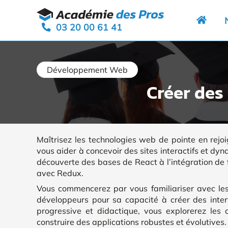
Aller
Panneau de gestion des cookies
au
03 20 00 61 41
contenu
Développement Web
Créer des
Maîtrisez les technologies web de pointe en rejo
vous aider à concevoir des sites interactifs et dy
découverte des bases de React à l’intégration de 
avec Redux.
Vous commencerez par vous familiariser avec les
développeurs pour sa capacité à créer des inter
progressive et didactique, vous explorerez les 
construire des applications robustes et évolutives.