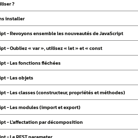
liser ?
s installer
ipt - Revoyons ensemble les nouveautés de JavaScript
 - Oubliez « var », utilisez « let » et « const
pt - Les fonctions fléchées
pt - Les objets
pt - Les classes (constructeur, propriétés et méthodes)
pt - Les modules (import et export)
pt - L'affectation par décomposition
ipt - Le REST parameter