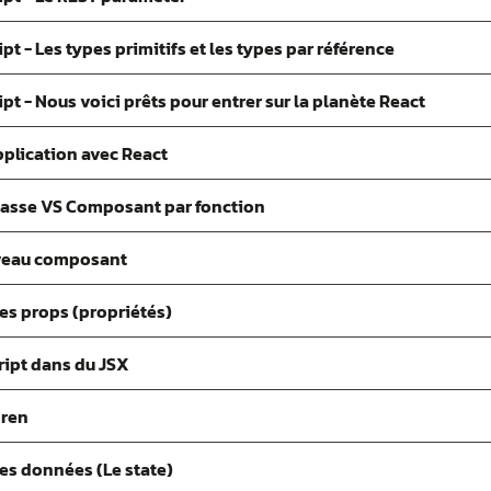
t - Les types primitifs et les types par référence
t - Nous voici prêts pour entrer sur la planète React
pplication avec React
lasse VS Composant par fonction
uveau composant
es props (propriétés)
ript dans du JSX
dren
des données (Le state)