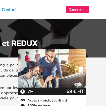
Contact
Connexion
T et REDUX
onçue pour
guide de la
 complexes
ée par les
69 € HT
7H
e approche
tiels pour
Accès
immédiat
et
illimité
100% en ligne