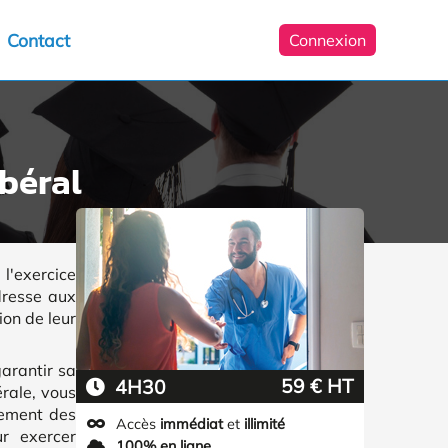
Contact
Connexion
ibéral
l'exercice
adresse aux
ion de leur
garantir sa
59 € HT
4H30
érale, vous
lement des
Accès
immédiat
et
illimité
r exercer
100% en ligne