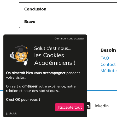
Conclusion
Bravo
Continuer sans accepter
Salut c'est nous...
A propos
Besoin 
les Cookies
Qui sommes-nous ?
FAQ
Académiciens !
Nos certifications
Contact
Informations handicap
Médiate
On aimerait bien vous accompagner
pendant
votre visite...
On sert à
améliorer
votre expérience, notre
relation et pour des statistiques...
C'est OK pour vous ?
Facebook
YouTube
Linkedin
J'accepte tout
Je choisis