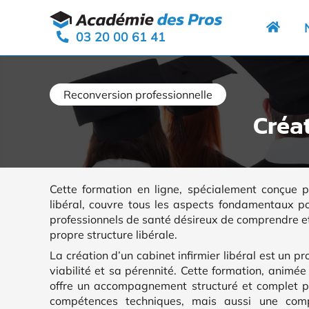
Aller
Panneau de gestion des cookies
au
03 20 00 61 41
contenu
Reconversion professionnelle
Créat
Cette formation en ligne, spécialement conçue po
libéral, couvre tous les aspects fondamentaux pour
professionnels de santé désireux de comprendre et 
propre structure libérale.
La création d’un cabinet infirmier libéral est un 
viabilité et sa pérennité. Cette formation, animée
offre un accompagnement structuré et complet p
compétences techniques, mais aussi une comp