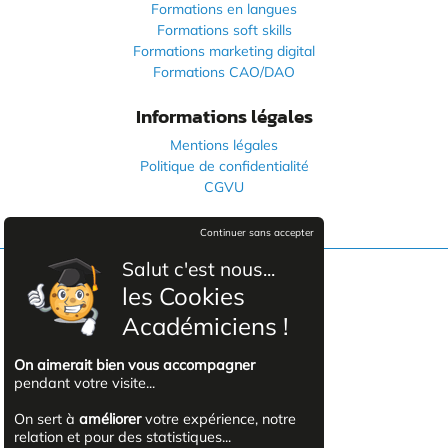
Formations en langues
Formations soft skills
Formations marketing digital
Formations CAO/DAO
Informations légales
Mentions légales
Politique de confidentialité
CGVU
Continuer sans accepter
Salut c'est nous...
les Cookies
Facebook
Académiciens !
YouTube
On aimerait bien vous accompagner
pendant votre visite...
Linkedin
On sert à
améliorer
votre expérience, notre
relation et pour des statistiques...